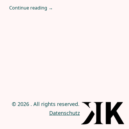
Bandbewerbung
Continue reading
→
© 2026 . All rights reserved. |
Impressum
|
Datenschutz