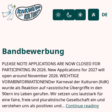
Skip to main content
A
DE
Light mode
Dark mode
High contrast
Toggle fon
Bandbewerbung
PLEASE NOTE APPLICATIONS ARE NOW CLOSED FOR
PARTICIPATING IN 2026. New Applications for 2027 will
open around November 2026. WICHTIGE
VORABINFORMATIONENDer Karneval der Kulturen (KdK)
wurde als Reaktion auf rassistische Übergriffe in den
90ern ins Leben gerufen. Wir setzen uns lautstark für
eine faire, freie und pluralistische Gesellschaft ein und
verstehen uns als positives und…
Continue reading