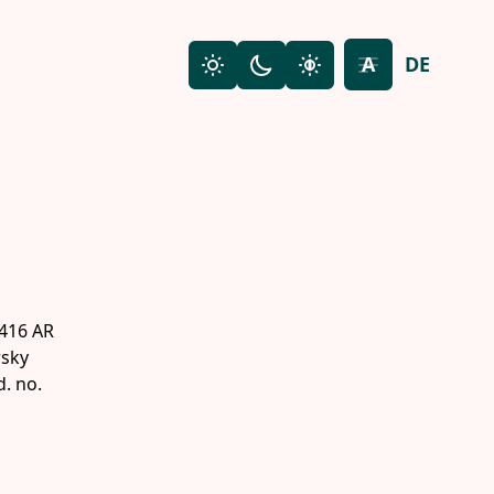
A
DE
Light mode
Dark mode
High contrast
Toggle font siz
1416 AR
wsky
d. no.