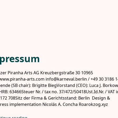
pressum
zer Piranha Arts AG Kreuzbergstraße 30 10965
 www.piranha-arts.com info@karneval.berlin / +49 30 3186 
zende (SB chair): Brigitte BiegVorstand (CEO): Luca J. Borko
HRB: 63466Steuer Nr. / tax no. 37/472/50418Ust.Id.Nr. / VAT i
172 708Sitz der Firma & Gerichtsstand: Berlin Design &
ess implementation Nicolás A. Concha Roarokzog.xyz
Impressum