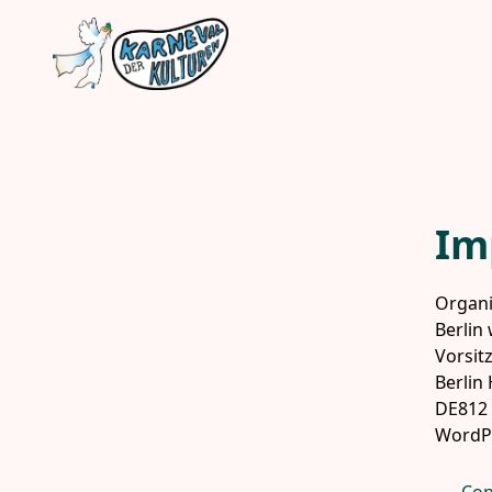
Skip to main content
Im
Organi
Berlin
Vorsit
Berlin 
DE812 
WordPr